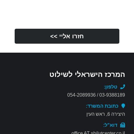
המרכז הישראלי לשילוט
טלפון:
03-9388189 / 054-2089936
כתובת המשרד:
היצירה 6, ראש העין
דוא"ל:
office AT shilutcenter.co.il